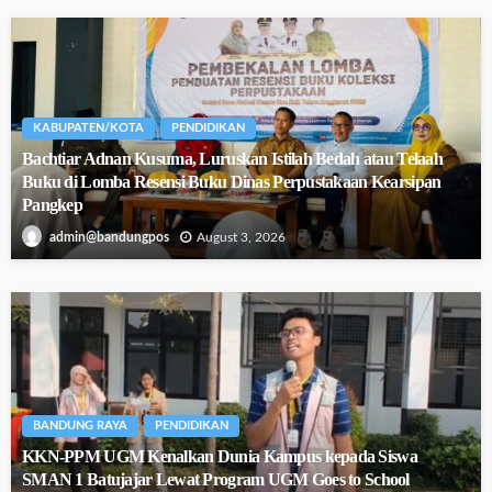
KABUPATEN/KOTA
PENDIDIKAN
Bachtiar Adnan Kusuma, Luruskan Istilah Bedah atau Telaah
Buku di Lomba Resensi Buku Dinas Perpustakaan Kearsipan
Pangkep
August 3, 2026
admin@bandungpos
BANDUNG RAYA
PENDIDIKAN
KKN-PPM UGM Kenalkan Dunia Kampus kepada Siswa
SMAN 1 Batujajar Lewat Program UGM Goes to School