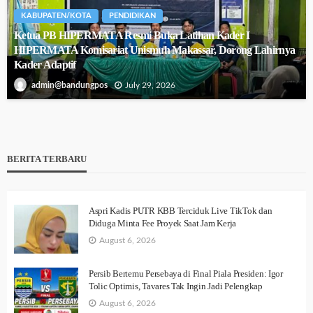
KABUPATEN/KOTA
PENDIDIKAN
Ketua PB HIPERMATA Resmi Buka Latihan Kader I
HIPERMATA Komisariat Unismuh Makassar, Dorong Lahirnya
Kader Adaptif
July 29, 2026
admin@bandungpos
BERITA TERBARU
Aspri Kadis PUTR KBB Terciduk Live TikTok dan
Diduga Minta Fee Proyek Saat Jam Kerja
August 6, 2026
Persib Bertemu Persebaya di Final Piala Presiden: Igor
Tolic Optimis, Tavares Tak Ingin Jadi Pelengkap
August 6, 2026