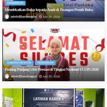
PENDIDIKAN
Mendekatkan Buku kepada Anak di Ruangan Penuh Buku
July 29, 2026
admin@bandungpos
KABUPATEN/KOTA
PENDIDIKAN
Padang Panjang Ukir Prestasi di Tingkat Nasional FLS3N-2026
July 29, 2026
admin@bandungpos