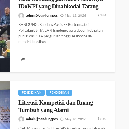
IDoKPI yang Dinahkodai Tatang
184
admin@bandungpos
May 12, 2026
BANDUNG, BandungPos.id -- Bertempat di
Politeknik STIA LAN Bandung, para dosen kebijakan
publik dari 114 perguruan tinggi se Indonesia,
mendeklarasikan...
PENDIDIKAN
PENDIDIKAN
Literasi, Kompetisi, dan Ruang
Tumbuh yang Alami
250
admin@bandungpos
May 10, 2026
Oleh Muhammad Subhan SAYA melihat sejumlah anak