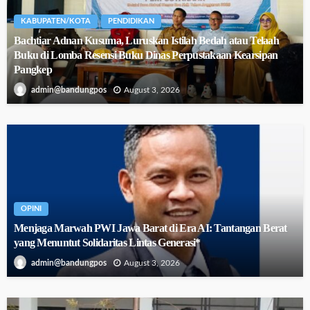
KABUPATEN/KOTA
PENDIDIKAN
Bachtiar Adnan Kusuma, Luruskan Istilah Bedah atau Telaah
Buku di Lomba Resensi Buku Dinas Perpustakaan Kearsipan
Pangkep
August 3, 2026
admin@bandungpos
OPINI
Menjaga Marwah PWI Jawa Barat di Era AI: Tantangan Berat
yang Menuntut Solidaritas Lintas Generasi*
August 3, 2026
admin@bandungpos