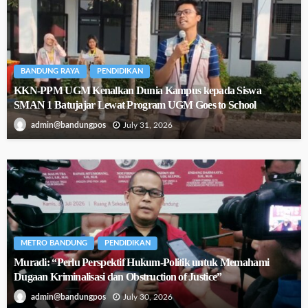
BANDUNG RAYA
PENDIDIKAN
KKN-PPM UGM Kenalkan Dunia Kampus kepada Siswa
SMAN 1 Batujajar Lewat Program UGM Goes to School
July 31, 2026
admin@bandungpos
METRO BANDUNG
PENDIDIKAN
Muradi: “Perlu Perspektif Hukum-Politik untuk Memahami
Dugaan Kriminalisasi dan Obstruction of Justice”
July 30, 2026
admin@bandungpos