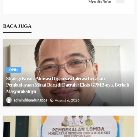
Menulis Buku
BACA JUGA
OPINI
Strategi Kreatif Aktivasi Organisasi Literasi Gerakan
Pembudayaan Minat Baca di Daerah : Eksis GPMB-nya, Berkah
Masyarakatnya
August 6, 2026
admin@bandungpos