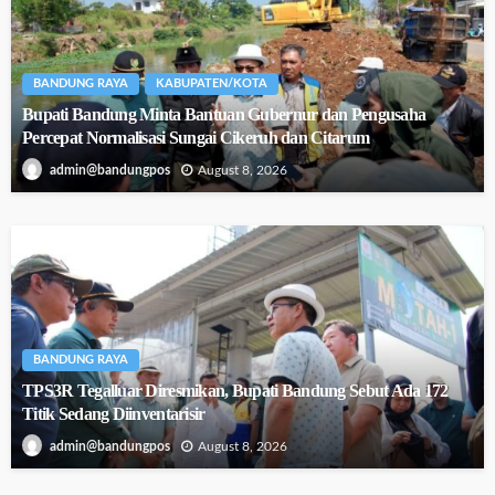
BANDUNG RAYA
KABUPATEN/KOTA
Bupati Bandung Minta Bantuan Gubernur dan Pengusaha
Percepat Normalisasi Sungai Cikeruh dan Citarum
August 8, 2026
admin@bandungpos
BANDUNG RAYA
TPS3R Tegalluar Diresmikan, Bupati Bandung Sebut Ada 172
Titik Sedang Diinventarisir
August 8, 2026
admin@bandungpos