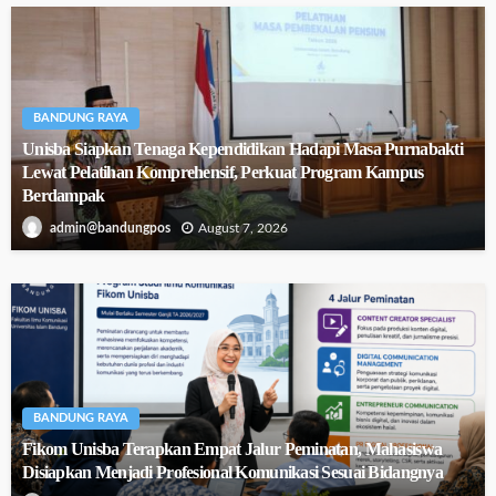
BANDUNG RAYA
Unisba Siapkan Tenaga Kependidikan Hadapi Masa Purnabakti
Lewat Pelatihan Komprehensif, Perkuat Program Kampus
Berdampak
August 7, 2026
admin@bandungpos
BANDUNG RAYA
Fikom Unisba Terapkan Empat Jalur Peminatan, Mahasiswa
Disiapkan Menjadi Profesional Komunikasi Sesuai Bidangnya