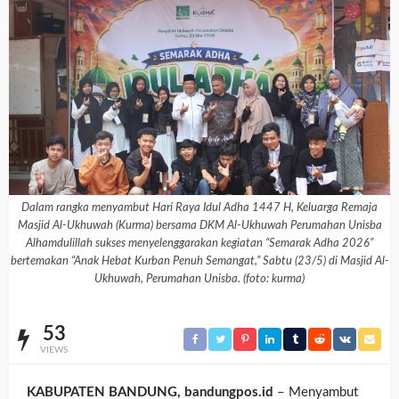
Dalam rangka menyambut Hari Raya Idul Adha 1447 H, Keluarga Remaja
Masjid Al-Ukhuwah (Kurma) bersama DKM Al-Ukhuwah Perumahan Unisba
Alhamdulillah sukses menyelenggarakan kegiatan “Semarak Adha 2026”
bertemakan “Anak Hebat Kurban Penuh Semangat,” Sabtu (23/5) di Masjid Al-
Ukhuwah, Perumahan Unisba. (foto: kurma)
53
VIEWS
KABUPATEN BANDUNG, bandungpos.id
– Menyambut