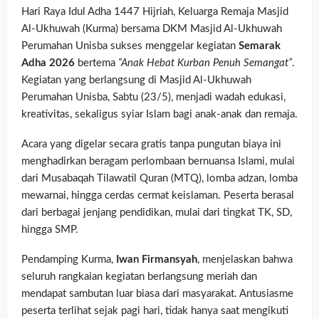
Hari Raya Idul Adha 1447 Hijriah, Keluarga Remaja Masjid
Al-Ukhuwah (Kurma) bersama DKM Masjid Al-Ukhuwah
Perumahan Unisba sukses menggelar kegiatan
Semarak
Adha 2026
bertema
“Anak Hebat Kurban Penuh Semangat”
.
Kegiatan yang berlangsung di Masjid Al-Ukhuwah
Perumahan Unisba, Sabtu (23/5), menjadi wadah edukasi,
kreativitas, sekaligus syiar Islam bagi anak-anak dan remaja.
Acara yang digelar secara gratis tanpa pungutan biaya ini
menghadirkan beragam perlombaan bernuansa Islami, mulai
dari Musabaqah Tilawatil Quran (MTQ), lomba adzan, lomba
mewarnai, hingga cerdas cermat keislaman. Peserta berasal
dari berbagai jenjang pendidikan, mulai dari tingkat TK, SD,
hingga SMP.
Pendamping Kurma,
Iwan Firmansyah
, menjelaskan bahwa
seluruh rangkaian kegiatan berlangsung meriah dan
mendapat sambutan luar biasa dari masyarakat. Antusiasme
peserta terlihat sejak pagi hari, tidak hanya saat mengikuti