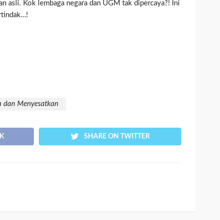
 asli. Kok lembaga negara dan UGM tak dipercaya?! Ini
rtindak…!
ka dan Menyesatkan
K
SHARE ON TWITTER