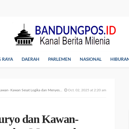
 RAYA
DAERAH
PARLEMEN
NASIONAL
HIBURA
wan- Kawan Sesat Logika dan Menyesatkan
Oct. 02, 2025 at 2:20 am
Suryo dan Kawan-