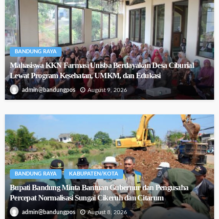
BANDUNG RAYA
Mahasiswa KKN Farmasi Unisba Berdayakan Desa Ciburial
Lewat Program Kesehatan, UMKM, dan Edukasi
August 9, 2026
admin@bandungpos
BANDUNG RAYA
KABUPATEN/KOTA
Bupati Bandung Minta Bantuan Gubernur dan Pengusaha
Percepat Normalisasi Sungai Cikeruh dan Citarum
August 8, 2026
admin@bandungpos