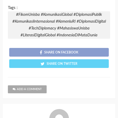
Tags :
#FikomUnisba #KomunikasiGlobal #DiplomasiPublik
#KomunikasiInternasional #KemenluRI #DiplomasiDigital
#TechDiplomacy #MahasiswaUnisba
#LiterasiDigitalGlobal #IndonesiaDiMataDunia
SHARE ON FACEBOOK
SHARE ON TWITTER
ADD A COMMENT