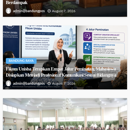
Berdampak
August 7, 2026
admin@bandungpos
BANDUNG RAYA
Fikom Unisba Terapkan Empat Jalur Peminatan, Mahasiswa
Disiapkan Menjadi Profesional Komunikasi Sesuai Bidangnya
August 7, 2026
admin@bandungpos