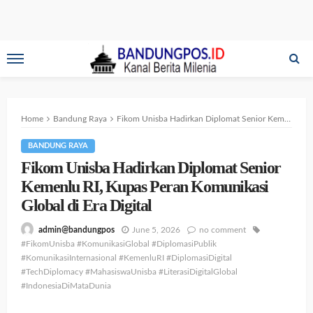
Home
Bandung Raya
Fikom Unisba Hadirkan Diplomat Senior Kemenlu RI, Kupas Peran Komunikasi Global di Era Digital
BANDUNG RAYA
Fikom Unisba Hadirkan Diplomat Senior
Kemenlu RI, Kupas Peran Komunikasi
Global di Era Digital
June 5, 2026
no comment
admin@bandungpos
#FikomUnisba #KomunikasiGlobal #DiplomasiPublik
#KomunikasiInternasional #KemenluRI #DiplomasiDigital
#TechDiplomacy #MahasiswaUnisba #LiterasiDigitalGlobal
#IndonesiaDiMataDunia