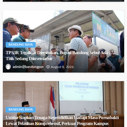
BANDUNG RAYA
TPS3R Tegalluar Diresmikan, Bupati Bandung Sebut Ada 172
Titik Sedang Diinventarisir
August 8, 2026
admin@bandungpos
BANDUNG RAYA
Unisba Siapkan Tenaga Kependidikan Hadapi Masa Purnabakti
Lewat Pelatihan Komprehensif, Perkuat Program Kampus