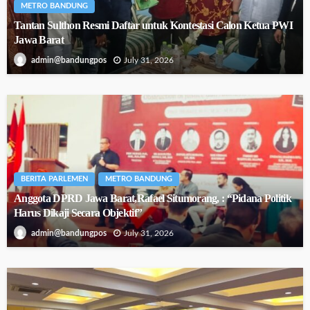
METRO BANDUNG
Tantan Sulthon Resmi Daftar untuk Kontestasi Calon Ketua PWI
Jawa Barat
July 31, 2026
admin@bandungpos
BERITA PARLEMEN
METRO BANDUNG
Anggota DPRD Jawa Barat,Rafael Situmorang, : “Pidana Politik
Harus Dikaji Secara Objektif”
July 31, 2026
admin@bandungpos