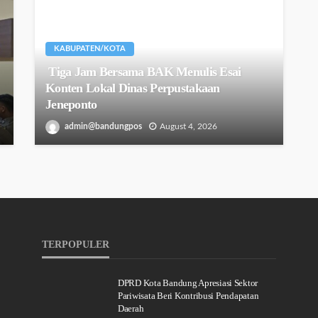
KABUPATEN/KOTA
Tiga Jam Bersama BAK Menulis Esai
Konten Lokal Dinas Perpustakaan
Jeneponto
admin@bandungpos
August 4, 2026
TERPOPULER
DPRD Kota Bandung Apresiasi Sektor
Pariwisata Beri Kontribusi Pendapatan
Daerah