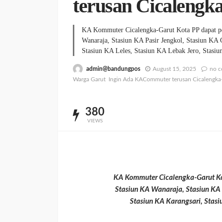
terusan Cicalengk
KA Kommuter Cicalengka-Garut Kota PP dapat pe
Wanaraja, Stasiun KA Pasir Jengkol, Stasiun KA
Stasiun KA Leles, Stasiun KA Lebak Jero, Stas
admin@bandungpos
August 15, 2025
no 
Warga Garut Ingin Ada KACommuter terusan Cicalengka-
380
VIEWS
KA Kommuter Cicalengka-Garut Kot
Stasiun KA Wanaraja, Stasiun KA 
Stasiun KA Karangsari, Stasi