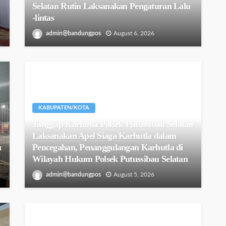
Selatan Rutin Laksanakan Pengaturan Lalu
-lintas
admin@bandungpos
August 6, 2026
KABUPATEN/KOTA
Tanggap Karhutla Polsek Putussibau Selatan
Laksanakan Apel Siaga Karhutla dalam
u
Pencegahan, Penanggulangan Karhutla di
Wilayah Hukum Polsek Putussibau Selatan
admin@bandungpos
August 5, 2026