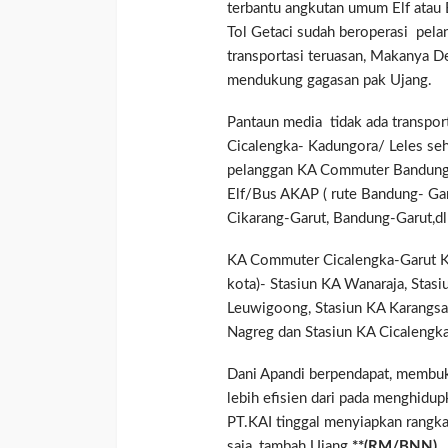
terbantu angkutan umum Elf atau Bu
Tol Getaci sudah beroperasi pel
transportasi teruasan, Makanya D
mendukung gagasan pak Ujang.
Pantaun media tidak ada transpo
Cicalengka- Kadungora/ Leles seh
pelanggan KA Commuter Bandung 
Elf/Bus AKAP ( rute Bandung- Gar
Cikarang-Garut, Bandung-Garut,dll
KA Commuter Cicalengka-Garut Ko
kota)- Stasiun KA Wanaraja, Stasi
Leuwigoong, Stasiun KA Karangsari
Nagreg dan Stasiun KA Cicalengka
Dani Apandi berpendapat, membu
lebih efisien dari pada menghidu
PT.KAI tinggal menyiapkan rangka
saja, tambah Ujang
.**(RM/BNN)