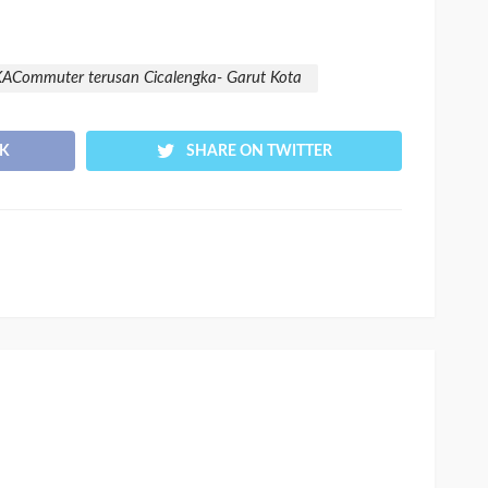
KACommuter terusan Cicalengka- Garut Kota
K
SHARE ON TWITTER