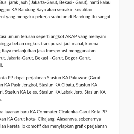
s jarak jauh ( Jakarta-Garut, Bekasi- Garut), nanti kalau
anggan KA Bandung Raya akan semakin kesulitan
eni yang mengaku pekerja srabutan di Bandung itu sangat
rtasi umum terusan seperti angkot AKAP yang melayani
ingga beban ongkos transporasi jadi mahal, karena
Raya melanjutkan jasa transpotasi menggunakan
ut, Jakarta-Garut, Bekasi –Garut, Bogor-Garut,
).
ta PP dapat perjalanan Stasiun KA Pakuwon (Garut
un KA Pasir Jengkol, Stasiun KA Cibatu, Stasiun KA
, Stasiun KA Leles, Stasiun KA Lebak Jero, Stasiun KA
.
ka layanan baru KA Commuter Cicalenka-Garut Kota PP
pkan KA Garut kota- Cikajang
.
Alasannya, sebenarnya
ian kereta, lokomotif dan menyiapkan grafik perjalanan