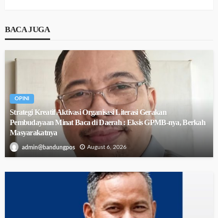
BACA JUGA
OPINI
Strategi Kreatif Aktivasi Organisasi Literasi Gerakan
Pembudayaan Minat Baca di Daerah : Eksis GPMB-nya, Berkah
Masyarakatnya
August 6, 2026
admin@bandungpos