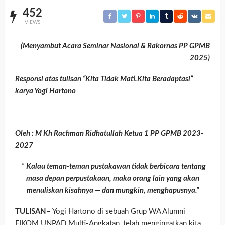
452
VIEWS
(Menyambut Acara Seminar Nasional & Rakornas PP GPMB
2025)
Responsi atas tulisan “Kita Tidak Mati.Kita Beradaptasi”
karya Yogi Hartono
Oleh :
M Kh Rachman Ridhatullah Ketua
1 PP GPMB 2023-
2027
“
Kalau teman-teman pustakawan tidak berbicara tentang
masa depan perpustakaan, maka orang lain yang akan
menuliskan kisahnya — dan mungkin, menghapusnya.”
TULISAN–
Yogi Hartono di sebuah Grup WA Alumni
FIKOM UNPAD Multi-Angkatan, telah mengingatkan kita