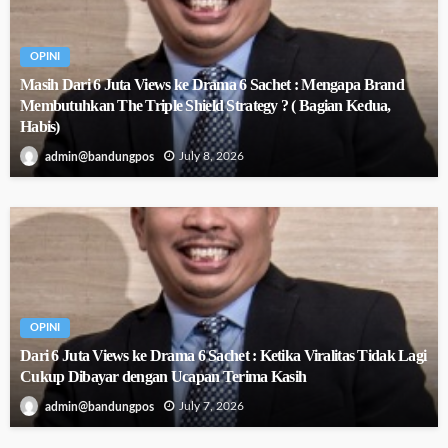
OPINI
Masih Dari 6 Juta Views ke Drama 6 Sachet : Mengapa Brand
Membutuhkan The Triple Shield Strategy ? ( Bagian Kedua,
Habis)
July 8, 2026
admin@bandungpos
OPINI
Dari 6 Juta Views ke Drama 6 Sachet : Ketika Viralitas Tidak Lagi
Cukup Dibayar dengan Ucapan Terima Kasih
July 7, 2026
admin@bandungpos