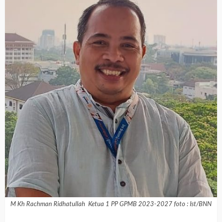
M Kh Rachman Ridhatullah Ketua 1 PP GPMB 2023-2027 foto : Ist/BNN