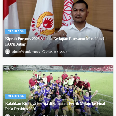
OLAHRAGA
Kiprah Porprov 2026 Sampai Kesiapan Epriyanto Menakhodai
KONI Jabar
August 6, 2026
admin@bandungpos
OLAHRAGA
Kalahkan Rivalnya Persija di Semifinal, Persib Melaju ke Final
Piala Presiden 2026