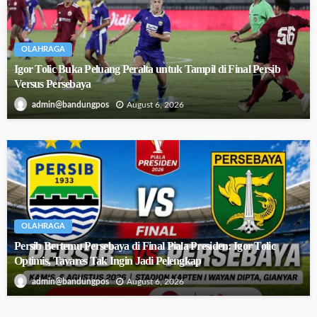
OLAHRAGA
Igor Tolic Buka Peluang Peralta untuk Tampil di Final Persib
Versus Persebaya
August 6, 2026
admin@bandungpos
OLAHRAGA
Persib Bertemu Persebaya di Final Piala Presiden: Igor Tolic
Optimis, Tavares Tak Ingin Jadi Pelengkap
August 6, 2026
admin@bandungpos