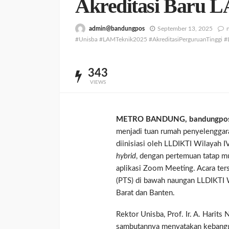
Akreditasi Baru 
admin@bandungpos
September 13, 2025
#Unisba #LAMTeknik2025 #AkreditasiPerguruanTinggi #
343
VIEWS
METRO BANDUNG, bandungpos
menjadi tuan rumah penyelengga
diinisiasi oleh LLDIKTI Wilayah IV
hybrid
, dengan pertemuan tatap mu
aplikasi Zoom Meeting. Acara ter
(PTS) di bawah naungan LLDIKTI W
Barat dan Banten.
Rektor Unisba, Prof. Ir. A. Harits
sambutannya menyatakan kebangga