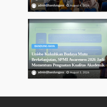
admin@bandungpos
August 4, 2026
BANDUNG RAYA
Unisba Kukuhkan Budaya Mutu
Berkelanjutan, SPMI Awareness 2026 Jadi
Momentum Penguatan Kualitas Akademik
admin@bandungpos
August 3, 2026