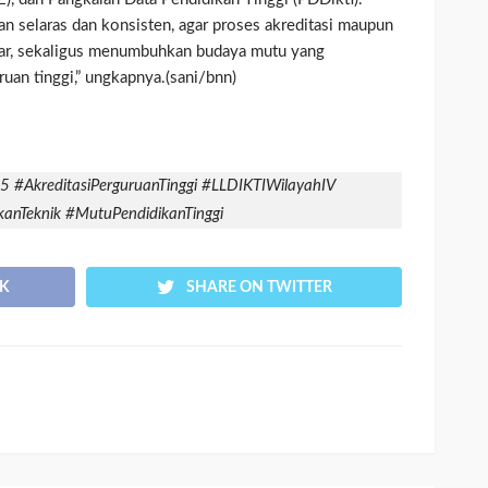
an selaras dan konsisten, agar proses akreditasi maupun
ncar, sekaligus menumbuhkan budaya mutu yang
ruan tinggi,” ungkapnya.(sani/bnn)
 #AkreditasiPerguruanTinggi #LLDIKTIWilayahIV
kanTeknik #MutuPendidikanTinggi
K
SHARE ON TWITTER