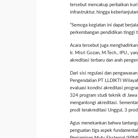
tersebut mencakup perbaikan kur
infrastruktur, hingga keberlanjuta
“Semoga kegiatan ini dapat berjal
perkembangan pendidikan tinggi te
Acara tersebut juga menghadirkan
Ir. Misri Gozan, M.Tech., IPU., y
akreditasi terbaru dan arah peng
Dari sisi regulasi dan pengawasa
Pengendalian PT LLDIKTI Wilayah 
evaluasi kondisi akreditasi progra
324 program studi teknik di Jawa
mengantongi akreditasi. Sementara 
prodi terakreditasi Unggul, 3 prod
Agus menekankan bahwa tantangan 
penguatan tiga aspek fundamental
Penjaminan Mutu Eksternal (SPME)