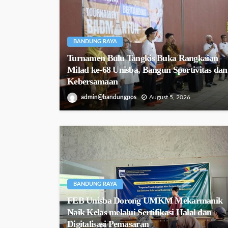
BANDUNG RAYA
Turnamen Bulu Tangkis Buka Rangkaian
Milad ke-68 Unisba, Bangun Sportivitas dan
Kebersamaan
admin@bandungpos
August 5, 2026
BANDUNG RAYA
FEB Unisba Dorong UMKM Mekarmanik
Naik Kelas melalui Sertifikasi Halal dan
Digitalisasi Pemasaran