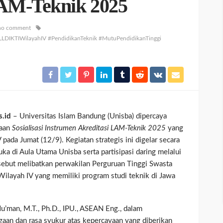
LAM-Teknik 2025
no comment
LLDIKTIWilayahIV #PendidikanTeknik #MutuPendidikanTinggi
.id
– Universitas Islam Bandung (Unisba) dipercaya
raan
Sosialisasi Instrumen Akreditasi LAM-Teknik 2025
yang
 pada Jumat (12/9). Kegiatan strategis ini digelar secara
ka di Aula Utama Unisba serta partisipasi daring melalui
sebut melibatkan perwakilan Perguruan Tinggi Swasta
ilayah IV yang memiliki program studi teknik di Jawa
 Nu’man, M.T., Ph.D., IPU., ASEAN Eng., dalam
an dan rasa syukur atas kepercayaan yang diberikan