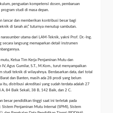
ikulum, penguatan kompetensi dosen, pembaruan
n program studi di masa depan.
an lancar dan memberikan kontribusi besar bagi
knik di tanah air,” tuturnya menutup sambutan.
 narasumber utama dari LAM-Teknik, yakni Prof. Dr.-Ing.
ang secara langsung memaparkan detail instrumen
embangannya.
n mutu, Ketua Tim Kerja Penjaminan Mutu dan
IV, Agus Gumilar, S.T., M.Kom., turut menyampaikan
m studi teknik di wilayahnya. Berdasarkan data, dari total
 Barat dan Banten, masih ada 28 prodi yang belum
itu, distribusi akreditasi yang sudah terdata adalah 27
i A, 84 Baik Sekali, 38 B, 142 Baik, dan 2 C.
besar pendidikan tinggi saat ini terletak pada
: Sistem Penjaminan Mutu Internal (SPMI), Sistem
, dan Pangkalan Data Pendidikan Tinggi (PDDikti).