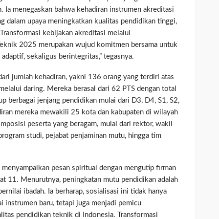
. Ia menegaskan bahwa kehadiran instrumen akreditasi
ng dalam upaya meningkatkan kualitas pendidikan tinggi,
Transformasi kebijakan akreditasi melalui
eknik 2025 merupakan wujud komitmen bersama untuk
daptif, sekaligus berintegritas,” tegasnya.
ari jumlah kehadiran, yakni 136 orang yang terdiri atas
melalui daring. Mereka berasal dari 62 PTS dengan total
 berbagai jenjang pendidikan mulai dari D3, D4, S1, S2,
diran mereka mewakili 25 kota dan kabupaten di wilayah
posisi peserta yang beragam, mulai dari rektor, wakil
 program studi, pejabat penjaminan mutu, hingga tim
a menyampaikan pesan spiritual dengan mengutip firman
yat 11. Menurutnya, peningkatan mutu pendidikan adalah
ernilai ibadah. Ia berharap, sosialisasi ini tidak hanya
nstrumen baru, tetapi juga menjadi pemicu
itas pendidikan teknik di Indonesia. Transformasi