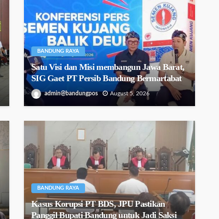
BANDUNG RAYA
Satu Visi dan Misi membangun Jawa Barat,
SIG Gaet PT Persib Bandung Bermartabat
admin@bandungpos
August 5, 2026
BANDUNG RAYA
Kasus Korupsi PT BDS, JPU Pastikan
Panggil Bupati Bandung untuk Jadi Saksi