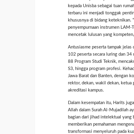
kepada Unisba sebagai tuan rumah
terbaru ini menjadi tonggak penti
khususnya di bidang keteknikan. “
penyempurnaan instrumen LAM-T
mencetak lulusan yang kompeten, a
Antusiasme peserta tampak jelas d
102 peserta secara luring dan 34 
88 Program Studi Teknik, mencakup
S3, hingga program profesi. Keha
Jawa Barat dan Banten, dengan kom
rektor, dekan, wakil dekan, ketua
akreditasi kampus.
Dalam kesempatan itu, Harits jug
Allah dalam Surah Al-Mujadilah a
bagian dari jihad intelektual yang b
memberikan pemahaman mengenai i
transformasi menyeluruh pada kual