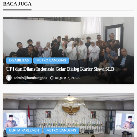
BACA JUGA
DISABILITAS
METRO BANDUNG
UPI dan Dilans Indonesia Gelar Dialog Karier Siswa SLB
August 7, 2026
admin@bandungpos
BERITA PARLEMEN
METRO BANDUNG