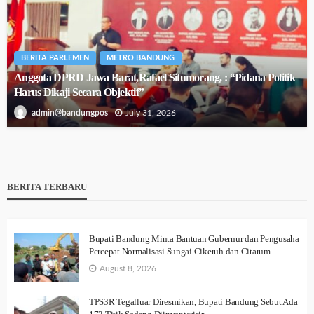
BERITA PARLEMEN
METRO BANDUNG
Anggota DPRD Jawa Barat,Rafael Situmorang, : “Pidana Politik
Harus Dikaji Secara Objektif”
July 31, 2026
admin@bandungpos
BERITA TERBARU
Bupati Bandung Minta Bantuan Gubernur dan Pengusaha
Percepat Normalisasi Sungai Cikeruh dan Citarum
August 8, 2026
TPS3R Tegalluar Diresmikan, Bupati Bandung Sebut Ada