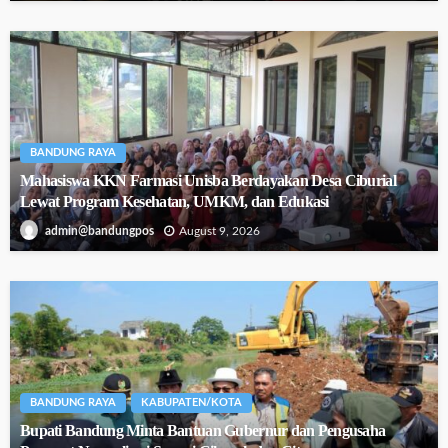
BANDUNG RAYA
Mahasiswa KKN Farmasi Unisba Berdayakan Desa Ciburial
Lewat Program Kesehatan, UMKM, dan Edukasi
August 9, 2026
admin@bandungpos
BANDUNG RAYA
KABUPATEN/KOTA
Bupati Bandung Minta Bantuan Gubernur dan Pengusaha