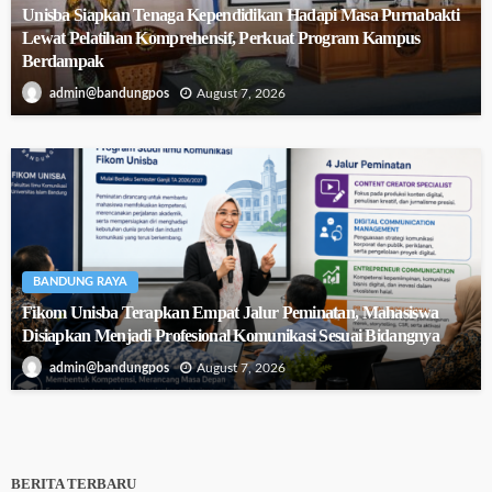
Unisba Siapkan Tenaga Kependidikan Hadapi Masa Purnabakti
Lewat Pelatihan Komprehensif, Perkuat Program Kampus
Berdampak
August 7, 2026
admin@bandungpos
BANDUNG RAYA
Fikom Unisba Terapkan Empat Jalur Peminatan, Mahasiswa
Disiapkan Menjadi Profesional Komunikasi Sesuai Bidangnya
August 7, 2026
admin@bandungpos
BERITA TERBARU