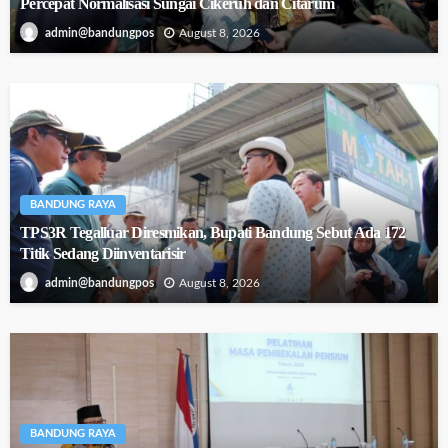
Percepat Normalisasi Sungai Cikeruh dan Citarum
August 8, 2026
admin@bandungpos
BANDUNG RAYA
TPS3R Tegalluar Diresmikan, Bupati Bandung Sebut Ada 172
Titik Sedang Diinventarisir
August 8, 2026
admin@bandungpos
BANDUNG RAYA