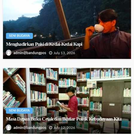
SENI BUDAYA
Menghadirkan Puisi di Kedai-Kedai Kopi
July 13, 2026
admin@bandungpos
SENI BUDAYA
Masa Depan Buku Cetak dan Ikhtiar Politik Kebudayaan Kita
July 12, 2026
admin@bandungpos