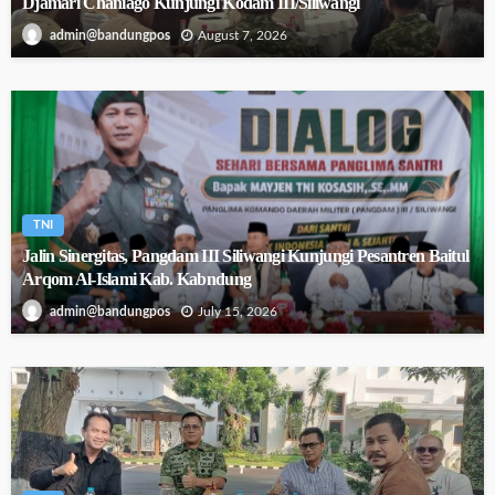
Djamari Chaniago Kunjungi Kodam III/Siliwangi
August 7, 2026
admin@bandungpos
TNI
Jalin Sinergitas, Pangdam III Siliwangi Kunjungi Pesantren Baitul
Arqom Al-Islami Kab. Kabndung
July 15, 2026
admin@bandungpos