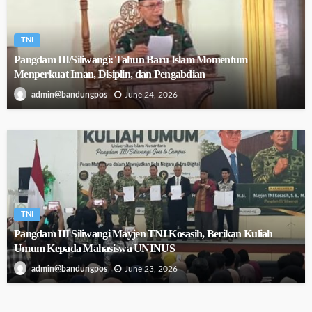
TNI
Pangdam III/Siliwangi: Tahun Baru Islam Momentum
Menperkuat Iman, Disiplin, dan Pengabdian
June 24, 2026
admin@bandungpos
TNI
Pangdam III Siliwangi Mayjen TNI Kosasih, Berikan Kuliah
Umum Kepada Mahasiswa UNINUS
June 23, 2026
admin@bandungpos