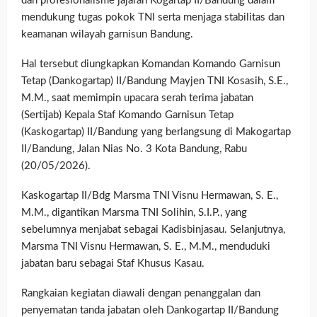
dan profesionalisme jajaran Kogartap II/Bandung dalam
mendukung tugas pokok TNI serta menjaga stabilitas dan
keamanan wilayah garnisun Bandung.
Hal tersebut diungkapkan Komandan Komando Garnisun
Tetap (Dankogartap) II/Bandung Mayjen TNI Kosasih, S.E.,
M.M., saat memimpin upacara serah terima jabatan
(Sertijab) Kepala Staf Komando Garnisun Tetap
(Kaskogartap) II/Bandung yang berlangsung di Makogartap
II/Bandung, Jalan Nias No. 3 Kota Bandung, Rabu
(20/05/2026).
Kaskogartap II/Bdg Marsma TNI Visnu Hermawan, S. E.,
M.M., digantikan Marsma TNI Solihin, S.I.P., yang
sebelumnya menjabat sebagai Kadisbinjasau. Selanjutnya,
Marsma TNI Visnu Hermawan, S. E., M.M., menduduki
jabatan baru sebagai Staf Khusus Kasau.
Rangkaian kegiatan diawali dengan penanggalan dan
penyematan tanda jabatan oleh Dankogartap II/Bandung