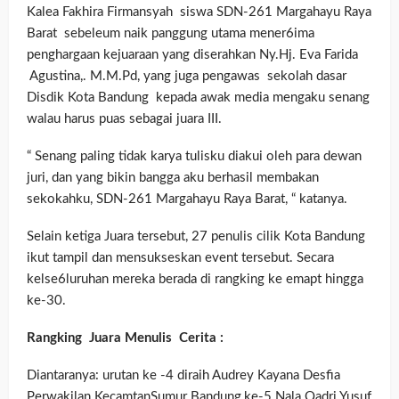
Kalea Fakhira Firmansyah siswa SDN-261 Margahayu Raya
Barat sebeleum naik panggung utama mener6ima
penghargaan kejuaraan yang diserahkan Ny.Hj. Eva Farida
Agustina,. M.M.Pd, yang juga pengawas sekolah dasar
Disdik Kota Bandung kepada awak media mengaku senang
walau harus puas sebagai juara III.
“ Senang paling tidak karya tulisku diakui oleh para dewan
juri, dan yang bikin bangga aku berhasil membakan
sekokahku, SDN-261 Margahayu Raya Barat, “ katanya.
Selain ketiga Juara tersebut, 27 penulis cilik Kota Bandung
ikut tampil dan mensukseskan event tersebut. Secara
kelse6luruhan mereka berada di rangking ke emapt hingga
ke-30.
Rangking Juara Menulis Cerita :
Diantaranya: urutan ke -4 diraih Audrey Kayana Desfia
Perwakilan KecamtanSumur Bandung,ke-5 Nala Qadri Yusuf