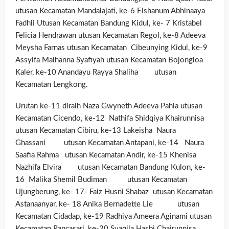
utusan Kecamatan Mandalajati, ke-6 Elshanum Abhinaaya
Fadhli Utusan Kecamatan Bandung Kidul, ke- 7 Kristabel
Felicia Hendrawan utusan Kecamatan Regol, ke-8 Adeeva
Meysha Farnas utusan Kecamatan Cibeunying Kidul, ke-9
Assyifa Malhanna Syafiyah utusan Kecamatan Bojongloa
Kaler, ke-10 Anandayu Rayya Shaliha utusan
Kecamatan Lengkong.
Urutan ke-11 diraih Naza Gwyneth Adeeva Pahla utusan
Kecamatan Cicendo, ke-12 Nathifa Shidqiya Khairunnisa
utusan Kecamatan Cibiru, ke-13 Lakeisha Naura
Ghassani utusan Kecamatan Antapani, ke-14 Naura
Saafia Rahma utusan Kecamatan Andir, ke-15 Khenisa
Nazhifa Elvira utusan Kecamatan Bandung Kulon, ke-
16 Malika Shemil Budiman utusan Kecamatan
Ujungberung, ke- 17- Faiz Husni Shabaz utusan Kecamatan
Astanaanyar, ke- 18 Anika Bernadette Lie utusan
Kecamatan Cidadap, ke-19 Radhiya Ameera Aginami utusan
Kecamatan Rancasari, ke-20 Syaqila Hasbi Chairunnisa