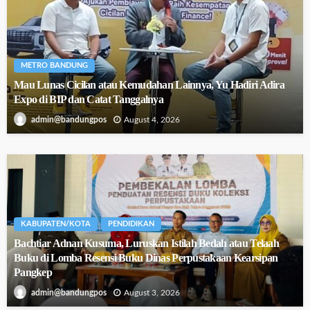
METRO BANDUNG
Mau Lunas Cicilan atau Kemudahan Lainnya, Yu Hadiri Adira
Expo di BIP dan Catat Tanggalnya
August 4, 2026
admin@bandungpos
KABUPATEN/KOTA
PENDIDIKAN
Bachtiar Adnan Kusuma, Luruskan Istilah Bedah atau Telaah
Buku di Lomba Resensi Buku Dinas Perpustakaan Kearsipan
Pangkep
August 3, 2026
admin@bandungpos