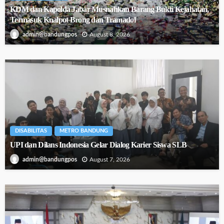
KDM dan Kapolda Jabar Musnahkan Barang Bukti Kejahatan,
Termasuk Knalpot Brong dan Tramadol
August 8, 2026
admin@bandungpos
DISABILITAS
METRO BANDUNG
UPI dan Dilans Indonesia Gelar Dialog Karier Siswa SLB
August 7, 2026
admin@bandungpos