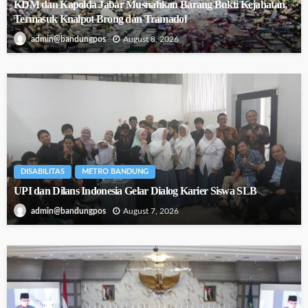
KDM dan Kapolda Jabar Musnahkan Barang Bukti Kejahatan,
Termasuk Knalpot Brong dan Tramadol
August 8, 2026
admin@bandungpos
DISABILITAS
METRO BANDUNG
UPI dan Dilans Indonesia Gelar Dialog Karier Siswa SLB
August 7, 2026
admin@bandungpos