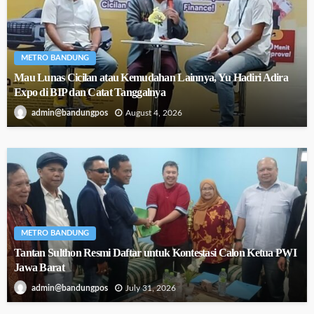
METRO BANDUNG
Mau Lunas Cicilan atau Kemudahan Lainnya, Yu Hadiri Adira
Expo di BIP dan Catat Tanggalnya
August 4, 2026
admin@bandungpos
METRO BANDUNG
Tantan Sulthon Resmi Daftar untuk Kontestasi Calon Ketua PWI
Jawa Barat
July 31, 2026
admin@bandungpos