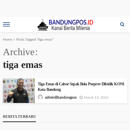
Home
Posts Tagged "tiga emas"
Archive
tiga emas
Tiga Emas di Cabor Sepak Bola Porprov Dibidik KONI
Kota Bandung
March 14, 2026
admin@bandungpos
BERITA TERBARU