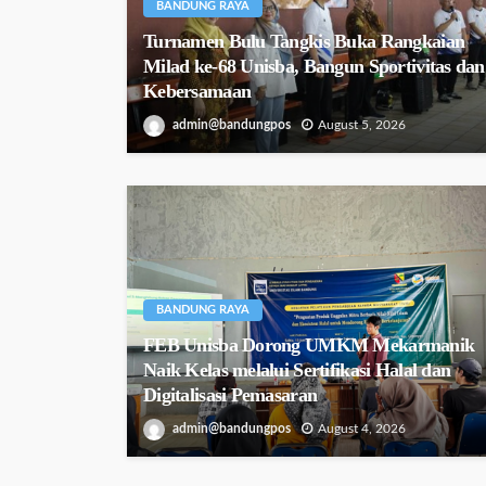
BANDUNG RAYA
Turnamen Bulu Tangkis Buka Rangkaian
Milad ke-68 Unisba, Bangun Sportivitas dan
Kebersamaan
admin@bandungpos
August 5, 2026
BANDUNG RAYA
FEB Unisba Dorong UMKM Mekarmanik
Naik Kelas melalui Sertifikasi Halal dan
Digitalisasi Pemasaran
admin@bandungpos
August 4, 2026