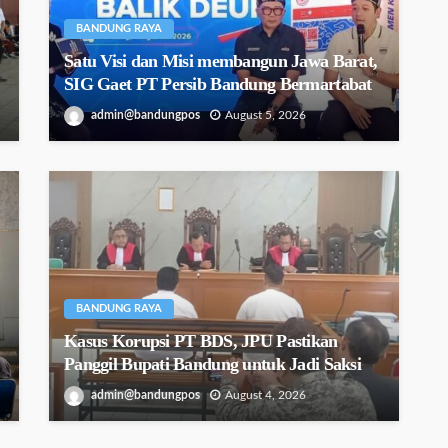
BANDUNG RAYA
Satu Visi dan Misi membangun Jawa Barat,
SIG Gaet PT Persib Bandung Bermartabat
admin@bandungpos
August 5, 2026
BANDUNG RAYA
Kasus Korupsi PT BDS, JPU Pastikan
Panggil Bupati Bandung untuk Jadi Saksi
admin@bandungpos
August 4, 2026