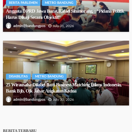
BERITA PARLEMEN
METRO BANDUNG
Anggota DPRD Jawa Barat,Rafael Situmorang, : “Pidana Politik
Harus Dikaji Secara Objektif”
July 31, 2026
admin@bandungpos
DISABILITAS
METRO BANDUNG
25 Wirausaha Difabel Ikuti Business Matching Dilans Indonesia,
Bank Bjb, Ojk Jabar Angkatan Kedua
July 30, 2026
admin@bandungpos
BERITA TERBARU