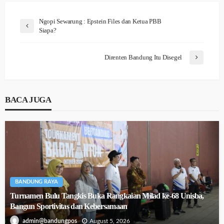
Ngopi Sewarung : Epstein Files dan Ketua PBB
Siapa?
Direnten Bandung Itu Disegel
BACA JUGA
BANDUNG RAYA
Turnamen Bulu Tangkis Buka Rangkaian Milad ke-68 Unisba,
Bangun Sportivitas dan Kebersamaan
August 5, 2026
admin@bandungpos