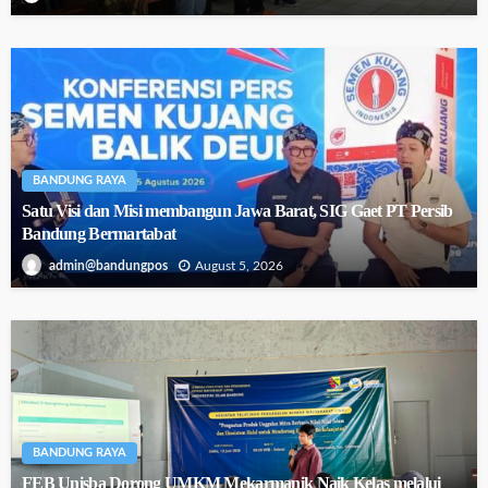
BANDUNG RAYA
Satu Visi dan Misi membangun Jawa Barat, SIG Gaet PT Persib
Bandung Bermartabat
August 5, 2026
admin@bandungpos
BANDUNG RAYA
FEB Unisba Dorong UMKM Mekarmanik Naik Kelas melalui