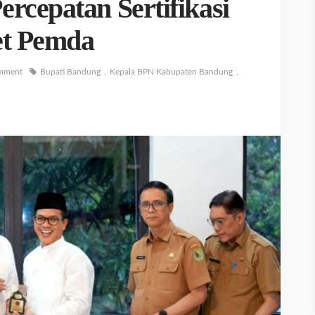
rcepatan Sertifikasi
et Pemda
mment
Bupati Bandung
Kepala BPN Kabupaten Bandung