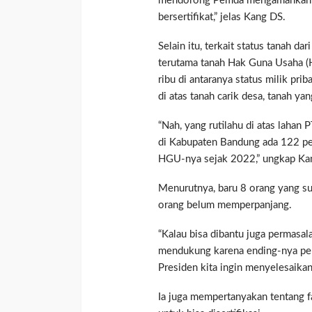
mendorong Pemda mengamankan as
bersertifikat,” jelas Kang DS.
Selain itu, terkait status tanah d
terutama tanah Hak Guna Usaha (H
ribu di antaranya status milik priba
di atas tanah carik desa, tanah y
“Nah, yang rutilahu di atas lahan 
di Kabupaten Bandung ada 122 pe
HGU-nya sejak 2022,” ungkap Ka
Menurutnya, baru 8 orang yang 
orang belum memperpanjang.
“Kalau bisa dibantu juga permasal
mendukung karena ending-nya per
Presiden kita ingin menyelesaikan
Ia juga mempertanyakan tentang fas