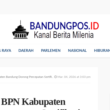
 RAYA
DAERAH
PARLEMEN
NASIONAL
HIBURA
orong Percepatan Sertifikasi Ribuan Bidang Aset Pemda
Mar. 04, 2026 at 3:03 pm
a BPN Kabupaten