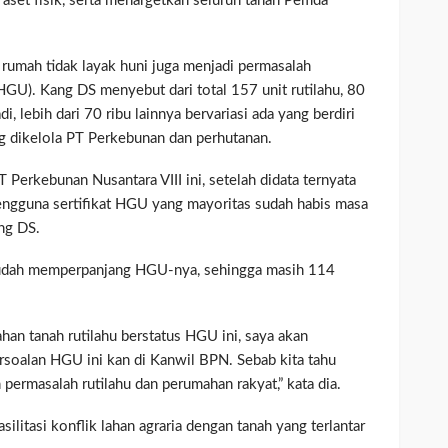
et fisik, serta menargetkan seluruh tanah Pemda
ari rumah tidak layak huni juga menjadi permasalah
GU). Kang DS menyebut dari total 157 unit rutilahu, 80
di, lebih dari 70 ribu lainnya bervariasi ada yang berdiri
ang dikelola PT Perkebunan dan perhutanan.
PT Perkebunan Nusantara VIII ini, setelah didata ternyata
ngguna sertifikat HGU yang mayoritas sudah habis masa
ng DS.
sudah memperpanjang HGU-nya, sehingga masih 114
ahan tanah rutilahu berstatus HGU ini, saya akan
soalan HGU ini kan di Kanwil BPN. Sebab kita tahu
 permasalah rutilahu dan perumahan rakyat,” kata dia.
ilitasi konflik lahan agraria dengan tanah yang terlantar