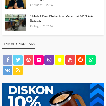
August 7, 2026
3 Medali Emas Disabet Atlet Menembak NPCI Kota
Bandung
August 7, 2026
FIND ME ON SOCIALS