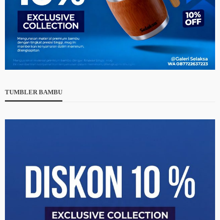
TUMBLER BAMBU