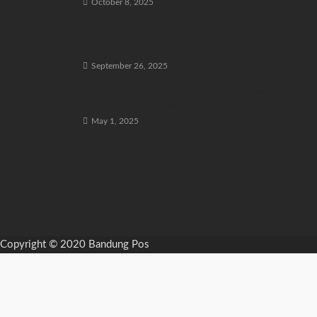
October 8, 2025
Dinas Perpustakaan dan Kearsipan Provinsi Jawa Timur
Menggelar Bedah Buku di Hari Kunjung Perpustakaan.
September 26, 2025
Larangan Siswa Membawa HP ke Sekolah: Antara
Perlindungan dan Pembatasan Hak Digital
May 1, 2025
Manajemen & Redaksi
Disclaimer
Kebijakan Privasi
Tentang Kami
Kontak Kami
Copyright © 2020 Bandung Pos