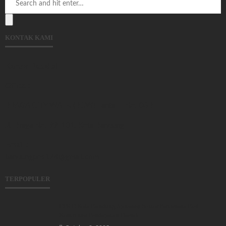
KONTAK KAMI
Kantor Redaksi
Office :
BRAGA CITY WALK (BCW) Lantai II No. 03B
Jl. Braga No. 99-101, Kota Bandung
Email :
bandungpos174@gmail.com
TERPOPULER
DPRD Kota Bandung Apresiasi Sektor Pariwisata Beri
Kontribusi Pendapatan Daerah