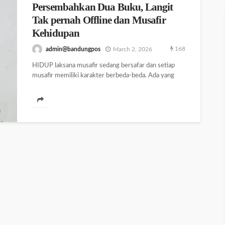
Persembahkan Dua Buku, Langit
Tak pernah Offline dan Musafir
Kehidupan
168
admin@bandungpos
March 2, 2026
HIDUP laksana musafir sedang bersafar dan setiap
musafir memiliki karakter berbeda-beda. Ada yang
bersantai sampai tidak ada apa-apa yang dia...